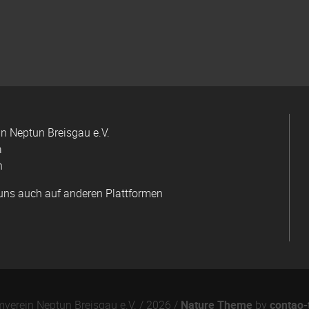
 Neptun Breisgau e.V.
a
n
uns auch auf anderen Plattformen
erein Neptun Breisgau e.V. / 2026 /
Nature Theme
by
contao-