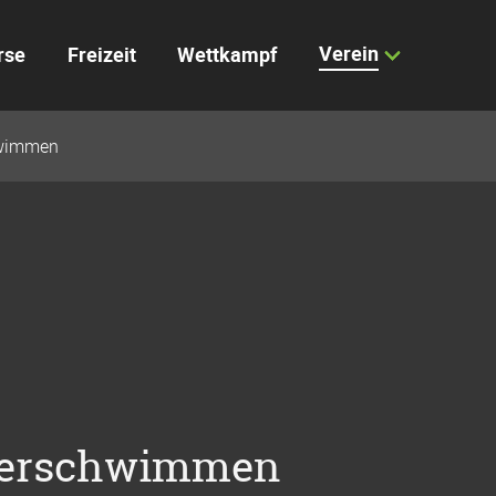
Verein
rse
Freizeit
Wettkampf
hwimmen
sserschwimmen