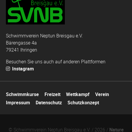
Schwimmverein Neptun Breisgau e.V.
Bärengasse 4a
79241 Ihringen
Besuchen Sie uns auch auf anderen Plattformen
Instagram
Navigation
Schwimmkurse
Freizeit
Wettkampf
Verein
überspringen
Impressum
Datenschutz
Schutzkonzept
© Schwimmverein Neptun Breisgau e.V. / 2026 /
Nature