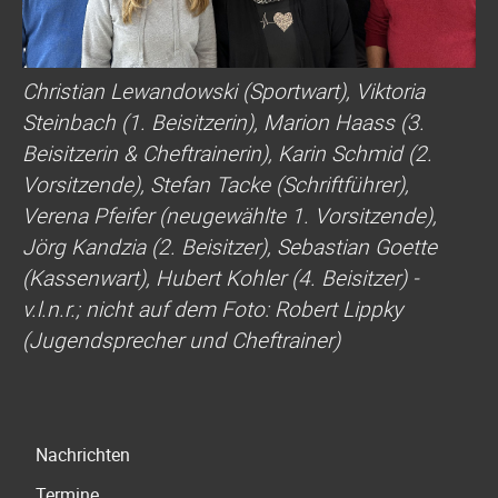
Christian Lewandowski (Sportwart), Viktoria
Steinbach (1. Beisitzerin), Marion Haass (3.
Beisitzerin & Cheftrainerin), Karin Schmid (2.
Vorsitzende), Stefan Tacke (Schriftführer),
Verena Pfeifer (neugewählte 1. Vorsitzende),
Jörg Kandzia (2. Beisitzer), Sebastian Goette
(Kassenwart), Hubert Kohler (4. Beisitzer) -
v.l.n.r.; nicht auf dem Foto: Robert Lippky
(Jugendsprecher und Cheftrainer)
Navigation
Nachrichten
überspringen
Termine